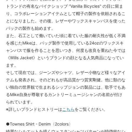
トランドの有名なバイクショップ ”Vanilla Bicycles" の目に留ま
り、コラボレーションアイテムとして帽子の製作を依頼されるこ
とになりました。その後、レザーやワックスキャンバスを使った
バックの製作も始めます。
また、石工として働いていた頃に着ていた服の耐久性が低く不満
を感じたMikeは、バッグ製作で使用している24ozのワックスキ
ャンバスで服を作ることを思いつき、何度も改良を重ねた今では
《Wills Jacket》というブランドの顔となる人気商品になってい
ます。
そして現在では、ジーンズやシャツ、レザー小物など様々なアイ
テムも発表され、そのどれもが高品質かつ質実剛健。他に類のな
い独自の世界観で生まれるシップジョンの製品には、歌手でもあ
るMike自身が尊敬するカントリーミュージシャンの名前が付け
られています。
※詳しいブランドヒストリーは
こちら
をご覧ください。
●Townes Shirt - Denim〈2colors〉
綺麗なシルエットを描くウェスタンシャツパターンが特徴的なシ