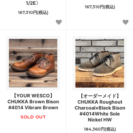
1/2E〉
167,310円(税込)
167,310円(税込)
【YOUR WESCO】
【オーダーメイド】
CHUKKA Brown Bison
CHUKKA Roughout
#4014 Vibram Brown
Charcoal×Black Bison
#4014White Sole
SOLD OUT
Nickel HW
184,360円(税込)