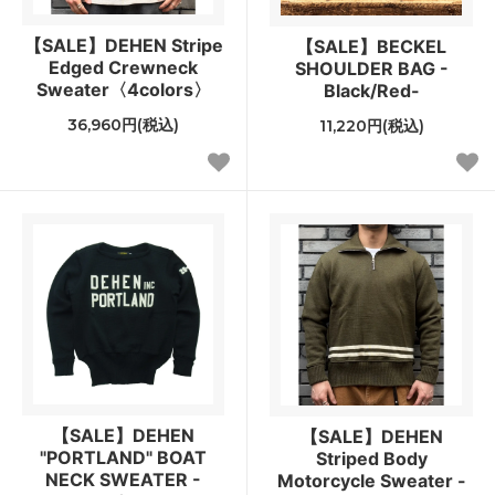
【SALE】DEHEN Stripe
【SALE】BECKEL
Edged Crewneck
SHOULDER BAG -
Sweater〈4colors〉
Black/Red-
36,960円(税込)
11,220円(税込)
【SALE】DEHEN
【SALE】DEHEN
"PORTLAND" BOAT
Striped Body
NECK SWEATER -
Motorcycle Sweater -