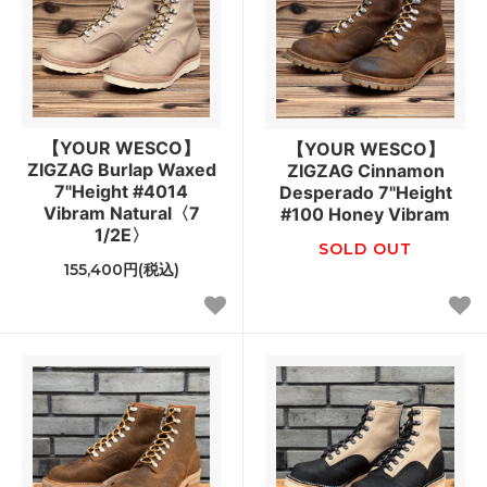
【YOUR WESCO】
【YOUR WESCO】
ZIGZAG Burlap Waxed
ZIGZAG Cinnamon
7"Height #4014
Desperado 7"Height
Vibram Natural〈7
#100 Honey Vibram
1/2E〉
SOLD OUT
155,400円(税込)