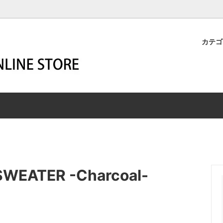
カテ
M-BUILD
STER
YOUR WESCO
HARNESS
ーメイド
マスター
SECOND HAND
ハーネス
R
SHIP JOHN
HIGHLINER
エン
ー
シップジョン
ハイライナー
z Leathers
SSICS
WIGWAM SOCKS
ROBERT WILLIAM
リッツレザーズ
シックス
ウィグワムソックス
ロバート・ウィリアム
END MAGAZINE
A
White Dragon -aqua air-
ZIGZAG
EATER -Charcoal-
トエンドマガジン
カ
ホワイトドラゴン
ジグザグ
T
レット商品