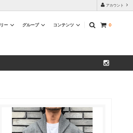
アカウント
ゴリー
グループ
コンテンツ
0
WESCO ACCESSORIES
MORRISON
ウエスコアクセサリー
モリソン
SULLIVAN GLOVE
WARREN
サリバングローブ
ウォーレン
CYCLEMAN BOOKS
ROMEO
サイクルマンブック
ロメオ
OTHERS
LYNCH BUCKLES
その他
リンチバックル