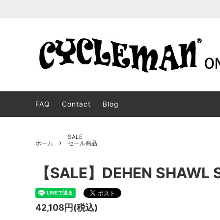
STOCK BOOTS
BOSS
For oversears customers
CUSTO
JOBMA
ストックブーツ
ボス
オーダ
ジョブ
FAQ
Contact
Blog
WESCO WEAR
MOTORCYCLE PATROL
DEHEN
PACKE
ウエスコウェア
モーターサイクルパトロール
ディー
パッカ
BECKEL
HENDRIK
Langlit
JH CLA
SALE
ホーム
セール商品
ベッケル
ヘンドリック
ラング
JHクラ
CYCLEMAN WEAR
JOHANNES
FRONT
CHUKK
【SALE】DEHEN SHAWL SW
サイクルマンウェア
ヨハネス
フロン
チャッ
SALE
LIMITED MODEL
OUTLE
セール商品
リミテッドモデル
アウト
42,108円(税込)