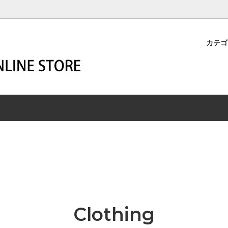
カテ
M-BUILD
STER
YOUR WESCO
HARNESS
ーメイド
マスター
SECOND HAND
ハーネス
R
SHIP JOHN
HIGHLINER
エン
ー
シップジョン
ハイライナー
z Leathers
SSICS
WIGWAM SOCKS
ROBERT WILLIAM
リッツレザーズ
シックス
ウィグワムソックス
ロバート・ウィリアム
END MAGAZINE
A
White Dragon -aqua air-
ZIGZAG
トエンドマガジン
カ
ホワイトドラゴン
ジグザグ
T
Clothing
レット商品