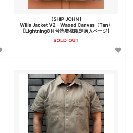
【SHIP JOHN】
Wills Jacket V2 - Waxed Canvas〈Tan〉
【Lightning8月号読者様限定購入ページ】
SOLD OUT