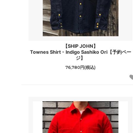
【SHIP JOHN】
Townes Shirt - Indigo Sashiko Ori【予約ペー
ジ】
76,780円(税込)