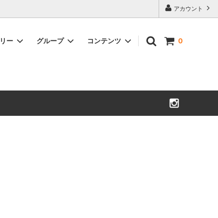
アカウント
ゴリー
グループ
コンテンツ
0
WESCO ACCESSORIES
MORRISON
ウエスコアクセサリー
モリソン
SULLIVAN GLOVE
WARREN
サリバングローブ
ウォーレン
CYCLEMAN BOOKS
ROMEO
サイクルマンブック
ロメオ
OTHERS
LYNCH BUCKLES
その他
リンチバックル