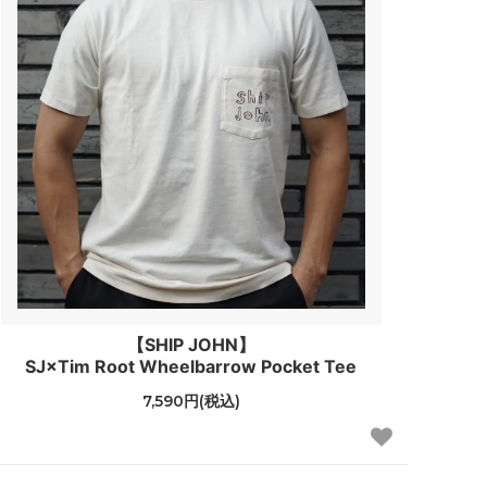
【SHIP JOHN】
SJ×Tim Root Wheelbarrow Pocket Tee
7,590円(税込)