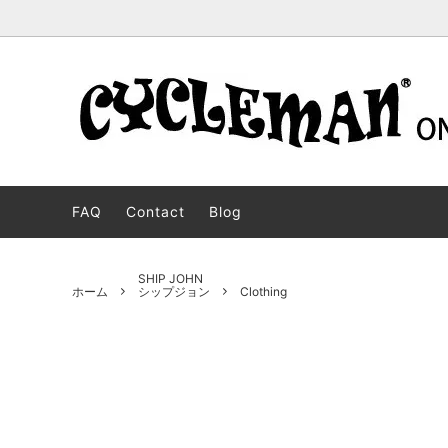
STOCK BOOTS
BOSS
For oversears customers
CUSTO
JOBMA
ストックブーツ
ボス
オーダ
ジョブ
FAQ
Contact
Blog
WESCO WEAR
MOTORCYCLE PATROL
DEHEN
PACKE
ウエスコウェア
モーターサイクルパトロール
ディー
パッカ
BECKEL
HENDRIK
Langlit
JH CLA
SHIP JOHN
ホーム
シップジョン
Clothing
ベッケル
ヘンドリック
ラング
JHクラ
CYCLEMAN WEAR
JOHANNES
FRONT
CHUKK
サイクルマンウェア
ヨハネス
フロン
チャッ
SALE
LIMITED MODEL
OUTLE
セール商品
リミテッドモデル
アウト