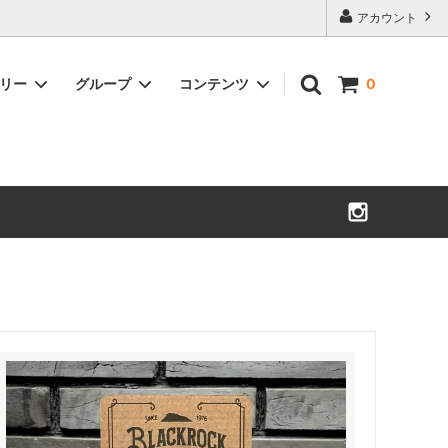
アカウント
ゴリー
グループ
コンテンツ
0
WESCO ACCESSORIES
MORRISON
ウエスコアクセサリー
モリソン
SULLIVAN GLOVE
WARREN
サリバングローブ
ウォーレン
CYCLEMAN BOOKS
ROMEO
サイクルマンブック
ロメオ
OTHERS
LYNCH BUCKLES
その他
リンチバックル