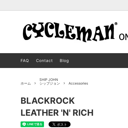
STOCK BOOTS
BOSS
For oversears customers
CUSTO
JOBMA
ストックブーツ
ボス
オーダ
ジョブ
FAQ
Contact
Blog
WESCO WEAR
MOTORCYCLE PATROL
DEHEN
PACKE
ウエスコウェア
モーターサイクルパトロール
ディー
パッカ
BECKEL
HENDRIK
Langlit
JH CLA
SHIP JOHN
ホーム
シップジョン
Accessories
ベッケル
ヘンドリック
ラング
JHクラ
CYCLEMAN WEAR
JOHANNES
FRONT
CHUKK
BLACKROCK
サイクルマンウェア
ヨハネス
フロン
チャッ
LEATHER 'N' RICH
SALE
LIMITED MODEL
OUTLE
セール商品
リミテッドモデル
アウト