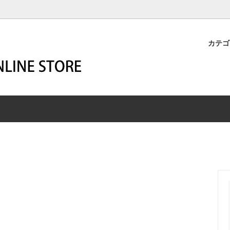
カテ
M-BUILD
STER
YOUR WESCO
HARNESS
ーメイド
マスター
SECOND HAND
ハーネス
R
SHIP JOHN
HIGHLINER
エン
ー
シップジョン
ハイライナー
z Leathers
SSICS
WIGWAM SOCKS
ROBERT WILLIAM
リッツレザーズ
シックス
ウィグワムソックス
ロバート・ウィリアム
END MAGAZINE
A
White Dragon -aqua air-
ZIGZAG
トエンドマガジン
カ
ホワイトドラゴン
ジグザグ
T
レット商品