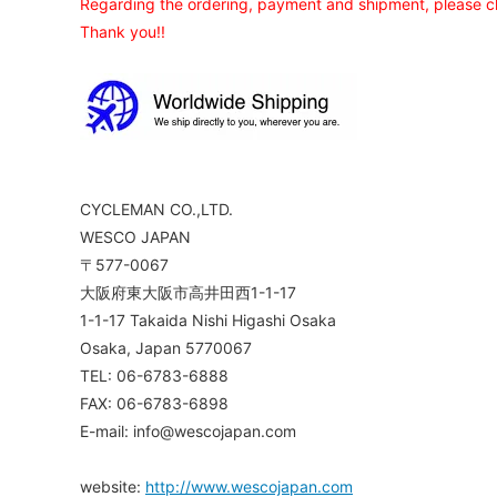
Regarding the ordering, payment and shipment, please ch
Thank you!!
CYCLEMAN CO.,LTD.
WESCO JAPAN
〒577-0067
大阪府東大阪市高井田西1-1-17
1-1-17 Takaida Nishi Higashi Osaka
Osaka, Japan 5770067
TEL: 06-6783-6888
FAX: 06-6783-6898
E-mail: info@wescojapan.com
website:
http://www.wescojapan.com