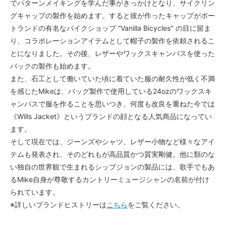
でパターンメイキングを学んだ事がきっかけとなり、サイクリン
グキャップの製作を始めます。すると彼が作ったキャップがポー
トランドの有名なバイクショップ ”Vanilla Bicycles" の目に留ま
り、コラボレーションアイテムとして帽子の製作を依頼されるこ
とになりました。その後、レザーやワックスキャンバスを使った
バックの製作も始めます。
また、石工として働いていた頃に着ていた服の耐久性が低く不満
を感じたMikeは、バッグ製作で使用している24ozのワックスキ
ャンバスで服を作ることを思いつき、何度も改良を重ねた今では
《Wills Jacket》というブランドの顔となる人気商品になってい
ます。
そして現在では、ジーンズやシャツ、レザー小物など様々なアイ
テムも発表され、そのどれもが高品質かつ質実剛健。他に類のな
い独自の世界観で生まれるシップジョンの製品には、歌手でもあ
るMike自身が尊敬するカントリーミュージシャンの名前が付け
られています。
※詳しいブランドヒストリーは
こちら
をご覧ください。