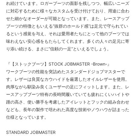
れ続けています。ロガーブーツの面影を残しつつ、幅広いニーズ
に対応するために様々なカスタムを受け付けており、用途に合わ
せた細かなオーダーが可能となっています。また、レースアップ
ブーツの特徴ともいえる”抜群のホールド感”は足元で守られてい
るという感覚を与え、それは愛用者たちにとって他のブーツでは
味わえない安心感をもたらしてくれます。多くの人々の足元に寄
り添い続ける、まさに”信頼の一足”といえるでしょう。
『【ストックブーツ】STOCK JOBMASTER -Brown-』
ワークブーツの性能を突詰めたスタンダードジョブマスターで
す。レザーは良質なカウハイドを厳選したオイルレザーを使用。
肉厚ながら馴染み良くユーザーの足にフィットします。また、レ
ースアップブーツ特有の長時間履いていても疲れにくいハイトや
踵の高さ、使い勝手を考慮したアイレットとフックの組み合わせ
なども、長年の製作で培われた高度な技術やノウハウが詰まった
仕様となっています。
STANDARD JOBMASTER