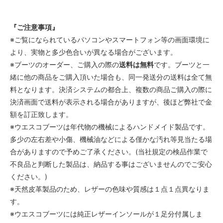
『ご注意事項』
※ご覧になられているパソコンやスマートフォン等の画面環境に
より、実物と多少色合いが異なる場合がございます。
※ブーツのオーダー、ご購入の際の
送料は無料
です。ブーツと一
緒に他の商品をご購入頂いた場合も、同一発送分の送料は全て無
料となります。決済システムの都合上、複数の商品ご購入の際に
決済画面で送料が表示される場合がありますが、後ほど弊社で金
額を訂正致します。
※ウエスコブーツは年代物の機械によるハンドメイド製品です。
多少の左右差や小傷、機械油などによる僅かな汚れ等見当たる場
合がありますので予めご了承ください。(当社規定の検品作業で
不良品と判断した製品は、納品する事はございませんのでご安心
ください。)
※天然皮革製品のため、レザーの色味や質感は１点１点異なりま
す。
※ウエスコブーツには純正レザーインソールが１足分付属しま