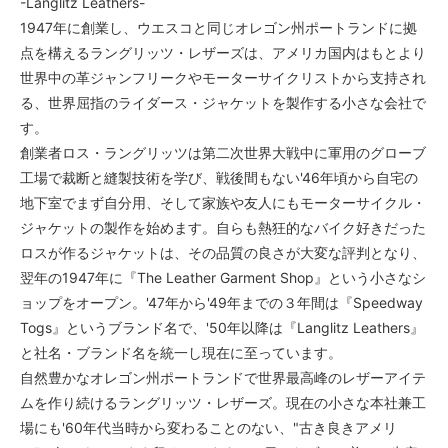
-Langlitz Leathers-
1947年に創業し、ウエスコと同じオレゴン州ポートランドに拠
点を構えるラングリッツ・レザーズは、アメリカ国内はもとより
世界中の革ジャンフリークやモーターサイクリストから支持され
る、世界屈指のライダース・ジャケットを製作する小さな会社で
す。
創業者ロス・ラングリッツは第二次世界大戦中に軍用のグローブ
工場で裁断と縫製技術を学び、戦後間もない'46年頃から自宅の
地下室でまず自分用、そして家族や友人にもモーターサイクル・
ジャケットの製作を始めます。自らも熱狂的なバイク好きだった
ロスが作るジャケットは、その品質の良さが大変な評判となり、
翌年の1947年に『The Leather Garment Shop』という小さなシ
ョップをオープン。'47年から'49年までの３年間は『Speedway
Togs』というブランド名で、'50年以降は『Langlitz Leathers』
と社名・ブランド名を統一し現在に至っています。
自然豊かなオレゴン州ポートランドで世界最高峰のレザーアイテ
ムを作り続けるラングリッツ・レザーズ。現在の小さな本社兼工
場にも'60年代当時から変わることのない、"古き良きアメリ