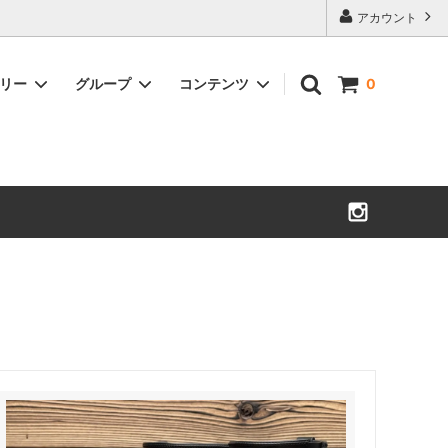
アカウント
ゴリー
グループ
コンテンツ
0
WESCO ACCESSORIES
MORRISON
ウエスコアクセサリー
モリソン
SULLIVAN GLOVE
WARREN
サリバングローブ
ウォーレン
CYCLEMAN BOOKS
ROMEO
サイクルマンブック
ロメオ
OTHERS
LYNCH BUCKLES
その他
リンチバックル