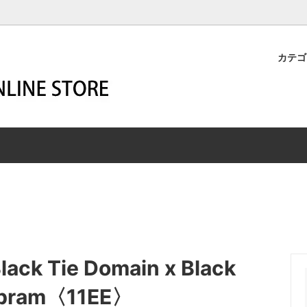
カテ
M-BUILD
STER
YOUR WESCO
HARNESS
ーメイド
マスター
SECOND HAND
ハーネス
R
SHIP JOHN
HIGHLINER
エン
ー
シップジョン
ハイライナー
z Leathers
SSICS
WIGWAM SOCKS
ROBERT WILLIAM
リッツレザーズ
シックス
ウィグワムソックス
ロバート・ウィリアム
END MAGAZINE
A
White Dragon -aqua air-
ZIGZAG
トエンドマガジン
カ
ホワイトドラゴン
ジグザグ
k Tie Domain x Black
T
レット商品
Vibram〈11EE〉