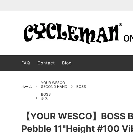
STOCK BOOTS
BOSS
For oversears customers
CUSTO
JOBMA
ストックブーツ
ボス
オーダ
ジョブ
FAQ
Contact
Blog
WESCO WEAR
MOTORCYCLE PATROL
DEHEN
PACKE
ウエスコウェア
モーターサイクルパトロール
ディー
パッカ
BECKEL
HENDRIK
Langlit
JH CLA
YOUR WESCO
ホーム
SECOND HAND
BOSS
ベッケル
ヘンドリック
ラング
JHクラ
BOSS
ボス
CYCLEMAN WEAR
JOHANNES
FRONT
CHUKK
サイクルマンウェア
ヨハネス
フロン
チャッ
【YOUR WESCO】BOSS Blac
SALE
LIMITED MODEL
OUTLE
セール商品
リミテッドモデル
アウト
Pebble 11"Height #100 