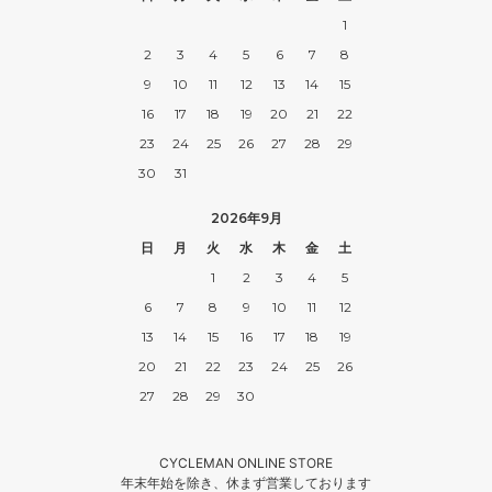
55,000円(税込)
1
9E
2
3
4
5
6
7
8
55,000円(税込)
9
10
11
12
13
14
15
9EE
16
17
18
19
20
21
22
55,000円(税込)
23
24
25
26
27
28
29
9EEE
30
31
55,000円(税込)
9 1/2A
2026年9月
55,000円(税込)
日
月
火
水
木
金
土
9 1/2B
1
2
3
4
5
55,000円(税込)
6
7
8
9
10
11
12
9 1/2C
13
14
15
16
17
18
19
55,000円(税込)
20
21
22
23
24
25
26
9 1/2D
55,000円(税込)
27
28
29
30
9 1/2E
55,000円(税込)
CYCLEMAN ONLINE STORE
年末年始を除き、休まず営業しております
9 1/2EE