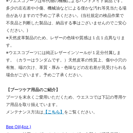
※ウエスコブーツは年代物の機械によるハンドメイド製品です。
55,000円(税込)
多少の左右差や小傷、機械油などによる僅かな汚れ等見当たる場
7AA
合がありますので予めご了承ください。(当社規定の検品作業で
55,000円(税込)
不良品と判断した製品は、納品する事はございませんのでご安心
7A
ください。)
55,000円(税込)
※天然皮革製品のため、レザーの色味や質感は１点１点異なりま
7B
す。
55,000円(税込)
※ウエスコブーツには純正レザーインソールが１足分付属しま
7C
す。（カラーはランダムです。）天然皮革の性質上、傷や小穴の
55,000円(税込)
有無、端の欠け、革質・厚み・色味などの左右差が見受けられる
7D
場合がございます。予めご了承ください。
55,000円(税込)
7E
【ブーツケア用品のご紹介】
55,000円(税込)
ブーツを末永くご愛用いただくため、ウエスコでは下記の専用ケ
7EE
ア用品を取り揃えています。
55,000円(税込)
メンテナンス方法は
【こちら】
をご覧ください。
7EEE
55,000円(税込)
Bee Oil(4oz.)
7 1/2AAA