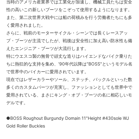
当時のアメリカ産業界では工業化が加速し、機械工員たちは安全
55,000円(税込)
性の高いこの新しいブーツをこぞって使用するようになります。
4 1/2D
また、第二次世界大戦中には船の荷積みを行う労働者たちにも多
55,000円(税込)
く愛用されました。
4 1/2E
さらに、戦前のモーターサイクル・シーンでは長くレースアッ
55,000円(税込)
プ・ブーツが主流でしたが、戦後は安全性に加え高い防水性も備
4 1/2EE
えたエンジニア・ブーツが大流行します。
55,000円(税込)
特にウエスコ製の無骨で頑丈な造りはハイエンドなバイク乗りた
4 1/2EEE
ちに熱狂的な支持を集め、'90年代以降は"BOSS"というモデル名
55,000円(税込)
で世界中のバイカーに愛用されています。
5A
現在ではレザーカラーやソール、ステッチ、バックルといった数
55,000円(税込)
多くのカスタムパーツが充実し、ファッションとしても世界中で
5B
愛用されている、まさにキング・オブ・ブーツの名に相応しいモ
55,000円(税込)
デルです。
5C
55,000円(税込)
●BOSS Roughout Burgundy Domain 11"Height #430sole WJ
5D
Gold Roller Buckles
55,000円(税込)
5E