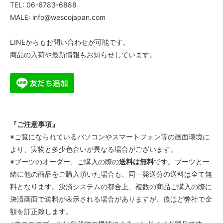
TEL: 06-6783-6888
55,000円(税込)
MALE: info@wescojapan.com
6 1/2AA
55,000円(税込)
LINEからもお問い合わせが可能です。
6 1/2A
商品の入荷や最新情報もお知らせしています。
55,000円(税込)
6 1/2B
55,000円(税込)
6 1/2C
55,000円(税込)
6 1/2D
『ご注意事項』
55,000円(税込)
※ご覧になられているパソコンやスマートフォン等の画面環境に
6 1/2E
より、実物と多少色合いが異なる場合がございます。
55,000円(税込)
※ブーツのオーダー、ご購入の際の
送料は無料
です。ブーツと一
6 1/2EE
緒に他の商品をご購入頂いた場合も、同一発送分の送料は全て無
55,000円(税込)
料となります。決済システムの都合上、複数の商品ご購入の際に
6 1/2EEE
決済画面で送料が表示される場合がありますが、後ほど弊社で金
55,000円(税込)
額を訂正致します。
7AAA