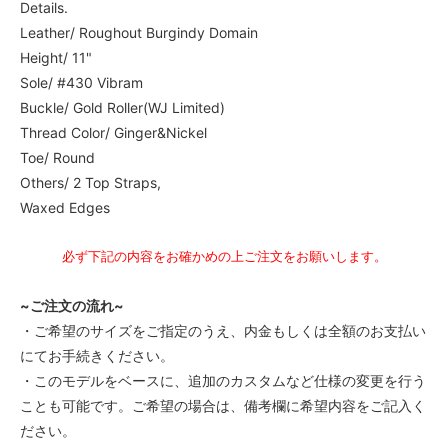
Details.
55,000円(税込)
Leather/ Roughout Burgindy Domain
5EE
Height/ 11"
55,000円(税込)
Sole/ #430 Vibram
5EEE
Buckle/ Gold Roller(WJ Limited)
55,000円(税込)
Thread Color/ Ginger&Nickel
5 1/2A
Toe/ Round
55,000円(税込)
Others/ 2 Top Straps,
5 1/2B
Waxed Edges
55,000円(税込)
5 1/2C
必ず下記の内容をお確かめの上ご注文をお願いします。
55,000円(税込)
5 1/2D
~ご注文の流れ~
55,000円(税込)
・ご希望のサイズをご指定のうえ、内金もしくは全額のお支払い
5 1/2E
にてお手続きください。
55,000円(税込)
・このモデルをベースに、追加のカスタムなど仕様の変更を行う
5 1/2EE
ことも可能です。ご希望の場合は、備考欄に希望内容をご記入く
55,000円(税込)
ださい。
5 1/2EEE