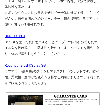
ウエスコ純正のレザーオイルです。レザー内部まで浸透保湿し、
55,000円(税込)
柔軟性を高めます。
7 1/2A
スポンジやウエスに少量含ませレザー全体に伸ばす様にご利用く
55,000円(税込)
ださい。無色透明のためレザーカラー、銀面(表革)、ラフアウト
7 1/2B
(裏革)問わず使用可能です。
55,000円(税込)
7 1/2C
Bee Seal Plus
55,000円(税込)
Bee Oilを塗った後に使用することで、ブーツ内部に浸透したオ
7 1/2D
イル分を抜け難くし、防水性を持たせます。ペーストを指先に取
55,000円(税込)
り、体温で溶かしながらご利用ください。
7 1/2E
55,000円(税込)
Roughout Brush&Spray Set
7 1/2EE
ラフアウト(裏革)用のブラシと防水スプレーのセットです。防水
55,000円(税込)
性、柔軟性、鮮やかな色彩を保持する効果があります。それぞれ
7 1/2EEE
単品販売も行なっております。
55,000円(税込)
8AAA
55,000円(税込)
8A