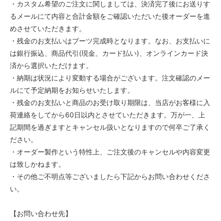
・カスタム希望のご注文に関しましては、決済完了後にお送りす
55,000円(税込)
るメールにて内容と合計金額をご確認いただいた後オーダーを進
6AAA
めさせていただきます。
55,000円(税込)
・残金のお支払いはブーツ完成時となります。なお、お支払いに
6AA
は銀行振込、商品代引(現金、カード払い)、オンラインカード決
55,000円(税込)
済から選択いただけます。
6A
・納期は状況により変動する場合がございます。注文確認のメー
55,000円(税込)
ルにて予定納期をお知らせいたします。
6B
・残金のお支払いと商品のお受け取り期限は、当店がお客様に入
55,000円(税込)
荷連絡をしてから60日以内とさせていただきます。万が一、上
6C
記期間を過ぎますとキャンセル扱いとなりますので何卒ご了承く
55,000円(税込)
ださい。
6D
・オーダー製作という特性上、ご注文後のキャンセルや内容変更
55,000円(税込)
は致しかねます。
6E
・その他ご不明点等ございましたら下記からお問い合わせくださ
55,000円(税込)
い。
6EE
55,000円(税込)
【お問い合わせ先】
6EEE