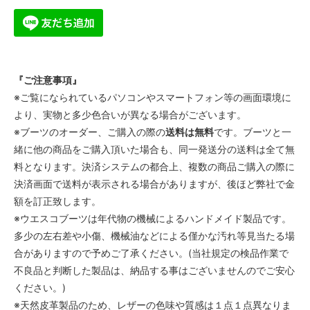
『ご注意事項』
※ご覧になられているパソコンやスマートフォン等の画面環境に
より、実物と多少色合いが異なる場合がございます。
※ブーツのオーダー、ご購入の際の
送料は無料
です。ブーツと一
緒に他の商品をご購入頂いた場合も、同一発送分の送料は全て無
料となります。決済システムの都合上、複数の商品ご購入の際に
決済画面で送料が表示される場合がありますが、後ほど弊社で金
額を訂正致します。
※ウエスコブーツは年代物の機械によるハンドメイド製品です。
多少の左右差や小傷、機械油などによる僅かな汚れ等見当たる場
合がありますので予めご了承ください。(当社規定の検品作業で
不良品と判断した製品は、納品する事はございませんのでご安心
ください。)
※天然皮革製品のため、レザーの色味や質感は１点１点異なりま