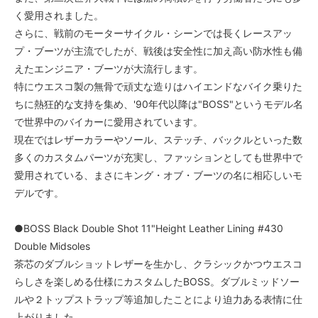
く愛用されました。
さらに、戦前のモーターサイクル・シーンでは長くレースアッ
プ・ブーツが主流でしたが、戦後は安全性に加え高い防水性も備
えたエンジニア・ブーツが大流行します。
特にウエスコ製の無骨で頑丈な造りはハイエンドなバイク乗りた
ちに熱狂的な支持を集め、'90年代以降は"BOSS"というモデル名
で世界中のバイカーに愛用されています。
現在ではレザーカラーやソール、ステッチ、バックルといった数
多くのカスタムパーツが充実し、ファッションとしても世界中で
愛用されている、まさにキング・オブ・ブーツの名に相応しいモ
デルです。
●BOSS Black Double Shot 11"Height Leather Lining #430
Double Midsoles
茶芯のダブルショットレザーを生かし、クラシックかつウエスコ
らしさを楽しめる仕様にカスタムしたBOSS。ダブルミッドソー
ルや２トップストラップ等追加したことにより迫力ある表情に仕
上がりました。