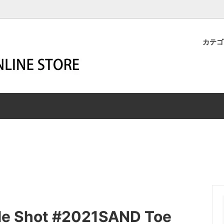
カテ
M-BUILD
STER
YOUR WESCO
HARNESS
ーメイド
マスター
SECOND HAND
ハーネス
R
SHIP JOHN
HIGHLINER
エン
ー
シップジョン
ハイライナー
z Leathers
SSICS
WIGWAM SOCKS
ROBERT WILLIAM
リッツレザーズ
シックス
ウィグワムソックス
ロバート・ウィリアム
END MAGAZINE
A
White Dragon -aqua air-
ZIGZAG
トエンドマガジン
カ
ホワイトドラゴン
ジグザグ
T
レット商品
le Shot #2021SAND Toe