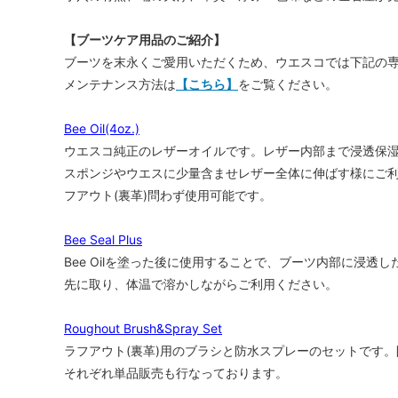
【ブーツケア用品のご紹介】
ブーツを末永くご愛用いただくため、ウエスコでは下記の
メンテナンス方法は
【こちら】
をご覧ください。
Bee Oil(4oz.)
ウエスコ純正のレザーオイルです。レザー内部まで浸透保
スポンジやウエスに少量含ませレザー全体に伸ばす様にご利
フアウト(裏革)問わず使用可能です。
Bee Seal Plus
Bee Oilを塗った後に使用することで、ブーツ内部に浸
先に取り、体温で溶かしながらご利用ください。
Roughout Brush&Spray Set
ラフアウト(裏革)用のブラシと防水スプレーのセットです
それぞれ単品販売も行なっております。