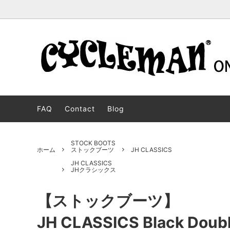
STOCK BOOTS
BOSS
For oversears customers
CUSTO
JOBMA
ストックブーツ
ボス
オーダ
ジョブ
FAQ
Contact
Blog
WESCO WEAR
MOTORCYCLE PATROL
DEHEN
PACKE
ウエスコウェア
モーターサイクルパトロール
ディー
パッカ
BECKEL
HENDRIK
Langlit
JH CLA
STOCK BOOTS
ホーム
ストックブーツ
JH CLASSICS
ベッケル
ヘンドリック
ラング
JHクラ
JH CLASSICS
JHクラシックス
CYCLEMAN WEAR
JOHANNES
FRONT
CHUKK
サイクルマンウェア
ヨハネス
フロン
チャッ
【ストックブーツ】
SALE
LIMITED MODEL
OUTLE
セール商品
リミテッドモデル
アウト
JH CLASSICS Black Doub