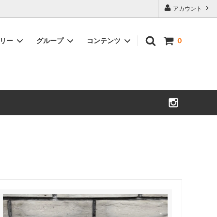
アカウント
ゴリー
グループ
コンテンツ
0
WESCO ACCESSORIES
MORRISON
ウエスコアクセサリー
モリソン
SULLIVAN GLOVE
WARREN
サリバングローブ
ウォーレン
CYCLEMAN BOOKS
ROMEO
サイクルマンブック
ロメオ
OTHERS
LYNCH BUCKLES
その他
リンチバックル