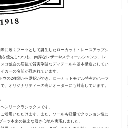
の際に履くブーツとして誕生したローカット・レースアップシ
。軽快な履き心地を優先しつつも、肉厚なレザーやスティールシャンク、レ
エスコ独自の屈強で質実剛健なディテールを基本構造としてい
メイカーの名前が冠されています。
トウの2種類から選択ができ、ローカットモデル特有のハーフ
ムで、オリジナリティーの高いオーダーにも対応しています。
s
ンヘンリークラシックスです。
にご着用いただけます。また、ソールも軽量でクッション性に
カットブーツ本来の気楽な履き心地を実現しました。