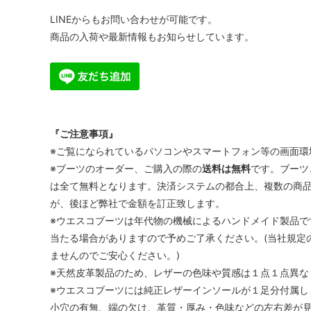
LINEからもお問い合わせが可能です。
商品の入荷や最新情報もお知らせしています。
『ご注意事項』
※ご覧になられているパソコンやスマートフォン等の画面環
※ブーツのオーダー、ご購入の際の
送料は無料
です。ブーツ
は全て無料となります。決済システムの都合上、複数の商
が、後ほど弊社で金額を訂正致します。
※ウエスコブーツは年代物の機械によるハンドメイド製品で
当たる場合がありますので予めご了承ください。(当社規定
ませんのでご安心ください。)
※天然皮革製品のため、レザーの色味や質感は１点１点異な
※ウエスコブーツには純正レザーインソールが１足分付属し
小穴の有無、端の欠け、革質・厚み・色味などの左右差が