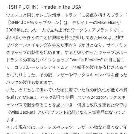
【SHIP JOHN】-made in the USA-
ウエスコと同じオレゴン州ポートランドに拠点を構えるブランド
【SHIP JOHN/シップジョン】は、デザイナーのMike Eliasが
2006年にたった一人で立ち上げたワークウエアブランドです。
若い頃から多くのことに興味を持ち挑戦してきたMikeは、独学
でパターンメイキングを学んだ事がきっかけとなり、サイクリン
グキャップの製作を始めます。すると彼が作ったキャップがポー
トランドの有名なバイクショップ ”Vanilla Bicycles" の目に留ま
り、コラボレーションアイテムとして帽子の製作を依頼されるこ
とになりました。その後、レザーやワックスキャンバスを使った
バックの製作も始めます。
また、石工として働いていた頃に着ていた服の耐久性が低く不満
を感じたMikeは、バッグ製作で使用している24ozのワックスキ
ャンバスで服を作ることを思いつき、何度も改良を重ねた今では
《Wills Jacket》というブランドの顔となる人気商品になってい
ます。
そして現在では、ジーンズやシャツ、レザー小物など様々なアイ