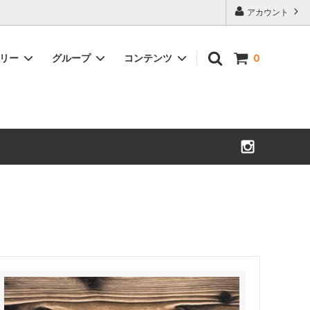
アカウント
ゴリー
グループ
コンテンツ
0
WESCO ACCESSORIES
MORRISON
ウエスコアクセサリー
モリソン
SULLIVAN GLOVE
WARREN
サリバングローブ
ウォーレン
CYCLEMAN BOOKS
ROMEO
サイクルマンブック
ロメオ
OTHERS
LYNCH BUCKLES
その他
リンチバックル