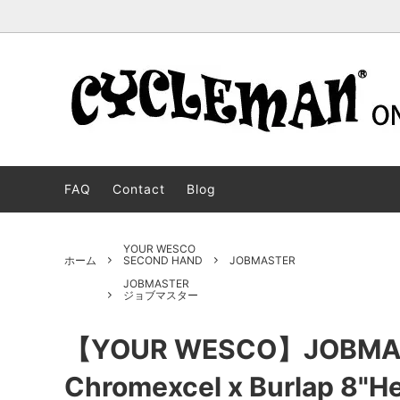
STOCK BOOTS
BOSS
For oversears customers
CUSTO
JOBMA
ストックブーツ
ボス
オーダ
ジョブ
FAQ
Contact
Blog
WESCO WEAR
MOTORCYCLE PATROL
DEHEN
PACKE
ウエスコウェア
モーターサイクルパトロール
ディー
パッカ
BECKEL
HENDRIK
Langlit
JH CLA
YOUR WESCO
ホーム
SECOND HAND
JOBMASTER
ベッケル
ヘンドリック
ラング
JHクラ
JOBMASTER
ジョブマスター
CYCLEMAN WEAR
JOHANNES
FRONT
CHUKK
サイクルマンウェア
ヨハネス
フロン
チャッ
【YOUR WESCO】JOBMAST
SALE
LIMITED MODEL
OUTLE
セール商品
リミテッドモデル
アウト
Chromexcel x Burlap 8"H