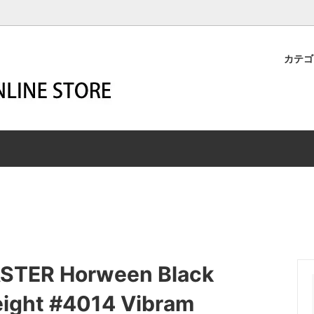
カテ
M-BUILD
STER
YOUR WESCO
HARNESS
ーメイド
マスター
SECOND HAND
ハーネス
R
SHIP JOHN
HIGHLINER
エン
ー
シップジョン
ハイライナー
z Leathers
SSICS
WIGWAM SOCKS
ROBERT WILLIAM
リッツレザーズ
シックス
ウィグワムソックス
ロバート・ウィリアム
END MAGAZINE
A
White Dragon -aqua air-
ZIGZAG
トエンドマガジン
カ
ホワイトドラゴン
ジグザグ
ER Horween Black
T
レット商品
eight #4014 Vibram