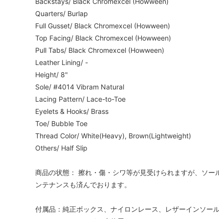
Backstays/ Black Chromexcel (Howween)
Quarters/ Burlap
Full Gusset/ Black Chromexcel (Howween)
Top Facing/ Black Chromexcel (Howween)
Pull Tabs/ Black Chromexcel (Howween)
Leather Lining/ -
Height/ 8"
Sole/ #4014 Vibram Natural
Lacing Pattern/ Lace-to-Toe
Eyelets & Hooks/ Brass
Toe/ Bubble Toe
Thread Color/ White(Heavy), Brown(Lightweight)
Others/ Half Slip
商品の状態： 擦れ・傷・シワ等が見受けられますが、ソー
ンテナンスも済んでおります。
付属品：純正ボックス、ナイロンレース、レザーインソール