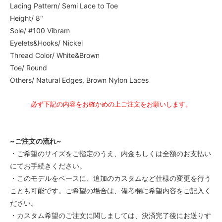
Lacing Pattern/ Semi Lace to Toe
4 1/2C
Height/ 8"
55,000円(税込)
Sole/ #100 Vibram
4 1/2D
Eyelets&Hooks/ Nickel
55,000円(税込)
Thread Color/ White&Brown
4 1/2E
Toe/ Round
55,000円(税込)
Others/ Natural Edges, Brown Nylon Laces
4 1/2EE
55,000円(税込)
必ず下記の内容をお確かめの上ご注文をお願いします。
4 1/2EEE
55,000円(税込)
5AAA
~ご注文の流れ~
55,000円(税込)
・ご希望のサイズをご指定のうえ、内金もしくは全額のお支払い
5AA
にてお手続きください。
55,000円(税込)
・このモデルをベースに、追加のカスタムなど仕様の変更を行う
5A
ことも可能です。ご希望の場合は、備考欄に希望内容をご記入く
55,000円(税込)
ださい。
5B
・カスタム希望のご注文に関しましては、決済完了後にお送りす
55,000円(税込)