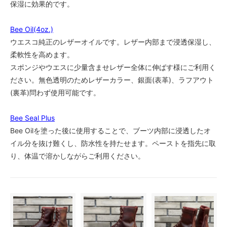
保湿に効果的です。
6 1/2C
55,000円(税込)
Bee Oil(4oz.)
6 1/2D
ウエスコ純正のレザーオイルです。レザー内部まで浸透保湿し、
55,000円(税込)
柔軟性を高めます。
6 1/2E
スポンジやウエスに少量含ませレザー全体に伸ばす様にご利用く
55,000円(税込)
ださい。無色透明のためレザーカラー、銀面(表革)、ラフアウト
6 1/2EE
(裏革)問わず使用可能です。
55,000円(税込)
6 1/2EEE
Bee Seal Plus
55,000円(税込)
Bee Oilを塗った後に使用することで、ブーツ内部に浸透したオ
7AAA
イル分を抜け難くし、防水性を持たせます。ペーストを指先に取
55,000円(税込)
り、体温で溶かしながらご利用ください。
7AA
55,000円(税込)
7A
55,000円(税込)
7B
55,000円(税込)