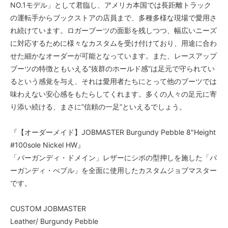
NO.1モデル」として君臨し、アメリカ本国では長距離トラック
4C
の運転手からブックストアの店員まで、多種多様な現場で愛用さ
55,000円(税込)
れ続けています。ロガーブーツの面影を残しつつ、幅広いニーズ
4D
に対応するために様々なカスタムを受け付けており、用途に合わ
55,000円(税込)
せた細かなオーダーが可能となっています。また、レースアップ
4E
ブーツの特徴ともいえる”抜群のホールド感”は足元で守られてい
55,000円(税込)
るという感覚を与え、それは愛用者たちにとって他のブーツでは
4EE
味わえない安心感をもたらしてくれます。多くの人々の足元に寄
55,000円(税込)
り添い続ける、まさに”信頼の一足”といえるでしょう。
4EEE
55,000円(税込)
『【オーダーメイド】JOBMASTER Burgundy Pebble 8"Height
4 1/2AAA
#100sole Nickel HW』
55,000円(税込)
「バーガンディ・ドメイン」レザーにシボの型押しを施した「バ
4 1/2AA
ーガンディ・ぺブル」を全面に使用したカスタムジョブマスター
55,000円(税込)
です。
4 1/2A
55,000円(税込)
CUSTOM JOBMASTER
4 1/2B
Leather/ Burgundy Pebble
55,000円(税込)