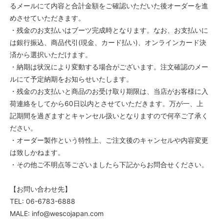
るメールにて内容と合計金額をご確認いただいた後オーダーを進
5C
めさせていただきます。
55,000円(税込)
・残金のお支払いはブーツ完成時となります。なお、お支払いに
5D
は銀行振込、商品代引(現金、カード払い)、オンラインカード決
55,000円(税込)
済から選択いただけます。
5E
・納期は状況により変動する場合がございます。注文確認のメー
55,000円(税込)
ルにて予定納期をお知らせいたします。
5EE
・残金のお支払いと商品のお受け取り期限は、当店がお客様に入
55,000円(税込)
荷連絡をしてから60日以内とさせていただきます。万が一、上
5EEE
記期間を過ぎますとキャンセル扱いとなりますので何卒ご了承く
55,000円(税込)
ださい。
5 1/2AAA
・オーダー製作という特性上、ご注文後のキャンセルや内容変更
55,000円(税込)
は致しかねます。
5 1/2AA
・その他ご不明点等ございましたら下記からお問合せください。
55,000円(税込)
5 1/2A
【お問い合わせ先】
55,000円(税込)
TEL: 06-6783-6888
5 1/2B
MALE: info@wescojapan.com
55,000円(税込)