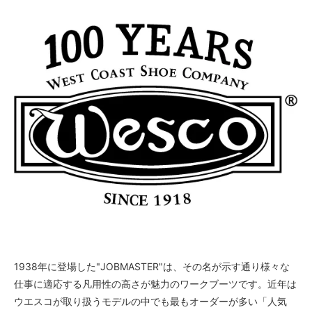
3 1/2C
55,000円(税込)
3 1/2D
55,000円(税込)
3 1/2E
55,000円(税込)
3 1/2EE
55,000円(税込)
3 1/2EEE
55,000円(税込)
4AAA
55,000円(税込)
4AA
55,000円(税込)
4A
1938年に登場した"JOBMASTER"は、その名が示す通り様々な
55,000円(税込)
仕事に適応する凡用性の高さが魅力のワークブーツです。近年は
4B
ウエスコが取り扱うモデルの中でも最もオーダーが多い「人気
55,000円(税込)