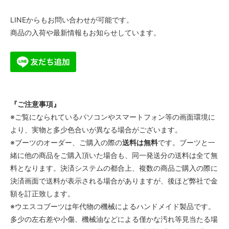
5 1/2C
LINEからもお問い合わせが可能です。
55,000円(税込)
商品の入荷や最新情報もお知らせしています。
5 1/2D
55,000円(税込)
5 1/2E
55,000円(税込)
5 1/2EE
55,000円(税込)
『ご注意事項』
5 1/2EEE
※ご覧になられているパソコンやスマートフォン等の画面環境に
55,000円(税込)
より、実物と多少色合いが異なる場合がございます。
6AAA
※ブーツのオーダー、ご購入の際の
送料は無料
です。ブーツと一
55,000円(税込)
緒に他の商品をご購入頂いた場合も、同一発送分の送料は全て無
6AA
料となります。決済システムの都合上、複数の商品ご購入の際に
55,000円(税込)
決済画面で送料が表示される場合がありますが、後ほど弊社で金
6A
額を訂正致します。
55,000円(税込)
※ウエスコブーツは年代物の機械によるハンドメイド製品です。
6B
多少の左右差や小傷、機械油などによる僅かな汚れ等見当たる場
55,000円(税込)