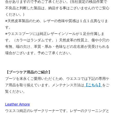
合がありますので予めご了承ください。(当社規定の検品作業で
6C
不良品と判断した製品は、納品する事はございませんのでご安心
55,000円(税込)
ください。)
6D
※天然皮革製品のため、レザーの色味や質感は１点１点異なりま
55,000円(税込)
す。
6E
※ウエスコブーツには純正レザーインソールが１足分付属しま
55,000円(税込)
す。（カラーはランダムです。）天然皮革の性質上、傷や小穴の
6EE
有無、端の欠け、革質・厚み・色味などの左右差が見受けられる
55,000円(税込)
場合がございます。予めご了承ください。
6EEE
55,000円(税込)
6 1/2AAA
【ブーツケア用品のご紹介】
55,000円(税込)
ブーツを末永くご愛用いただくため、ウエスコでは下記の専用ケ
6 1/2AA
ア用品を取り揃えています。メンテナンス方法は
【こちら】
をご
55,000円(税込)
覧ください。
6 1/2A
55,000円(税込)
Leather Amore
6 1/2B
ウエスコ純正のレザークリーナーです。レザーのクリーニングと
55,000円(税込)