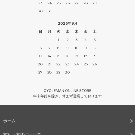
23
24
25
26
27
28
29
9E
30
31
55,000円(税込)
9EE
2026年9月
55,000円(税込)
日
月
火
水
木
金
土
9EEE
1
2
3
4
5
55,000円(税込)
6
7
8
9
10
11
12
9 1/2A
13
14
15
16
17
18
19
55,000円(税込)
20
21
22
23
24
25
26
9 1/2B
27
28
29
30
55,000円(税込)
9 1/2C
55,000円(税込)
CYCLEMAN ONLINE STORE
年末年始を除き、休まず営業しております
9 1/2D
55,000円(税込)
9 1/2E
55,000円(税込)
ホーム
9 1/2EE
55,000円(税込)
支払い方法について