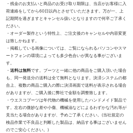
・残金のお支払いと商品のお受け取り期限は、当店がお客様に入
6 1/2AAA
荷連絡をしてから60日以内とさせていただきます。万が一、上
55,000円(税込)
記期間を過ぎますとキャンセル扱いとなりますので何卒ご了承く
6 1/2A
ださい。
55,000円(税込)
・オーダー製作という特性上、ご注文後のキャンセルや内容変更
6 1/2B
は致しかねます。
55,000円(税込)
・掲載している画像については、ご覧になられるパソコンやスマ
6 1/2C
ートフォンの環境によっても多少色合いが異なる事がございま
55,000円(税込)
す。
6 1/2D
・
送料は無料
です。ブーツと一緒に他の商品をご購入頂いた場合
55,000円(税込)
も、同一発送分の送料は全て無料となります。決済システムの都
6 1/2E
合上、複数の商品ご購入の際に決済画面で送料が表示される場合
55,000円(税込)
がありますが、ご購入後に弊社で金額を調整致します。
6 1/2EE
・ウエスコブーツは年代物の機械を使用したハンドメイド製品で
55,000円(税込)
す。左右の微妙な差や小傷、機械油などによるわずかな汚れ等が
6 1/2EEE
見当たる場合がありますが、予めご了承ください。(当社規定の
55,000円(税込)
検品作業で不良品と判断した製品は、納品する事はございません
7AAA
のでご安心ください。)
55,000円(税込)