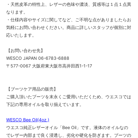
・天然皮革の特性上、レザーの色味や濃淡、質感等は１点１点異
7AA
なります。
55,000円(税込)
・仕様内容やサイズに関してなど、ご不明な点がありましたらお
7A
気軽にお問い合わせください。商品に詳しいスタッフが個別に対
55,000円(税込)
応いたします。
7B
55,000円(税込)
【お問い合わせ先】
7C
WESCO JAPAN 06-6783-6888
55,000円(税込)
〒577-0067 大阪府東大阪市高井田西1-1-17
7D
55,000円(税込)
7E
【ブーツケア用品の販売】
55,000円(税込)
ご購入頂いたブーツを末永くご愛用いただくため、ウエスコでは
7EE
下記の専用オイルを取り揃えています。
55,000円(税込)
7EEE
WESCO Bee Oil(4oz.)
55,000円(税込)
ウエスコ純正レザーオイル「Bee Oil」です。液体のオイルなの
7 1/2AAA
でレザー内部まで良く浸透し、劣化や硬化を防ぎます。ブーツの
55,000円(税込)