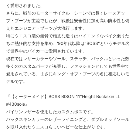
く愛用されました。
4 1/2D
55,000円(税込)
さらに、戦前のモーターサイクル・シーンでは長くレースアッ
プ・ブーツが主流でしたが、戦後は安全性に加え高い防水性も備
4 1/2E
55,000円(税込)
えたエンジニア・ブーツが大流行します。
特にウエスコ製の無骨で頑丈な造りはハイエンドなバイク乗りた
4 1/2EE
55,000円(税込)
ちに熱狂的な支持を集め、'90年代以降は"BOSS"というモデル名
で世界中のバイカーに愛用されています。
4 1/2EEE
55,000円(税込)
現在ではレザーカラーやソール、ステッチ、バックルといった数
多くのカスタムパーツが充実し、ファッションとしても世界中で
5A
55,000円(税込)
愛用されている、まさにキング・オブ・ブーツの名に相応しいモ
デルです。
5B
55,000円(税込)
『【オーダーメイド】BOSS BISON 11"Height Buckskin LL
5C
55,000円(税込)
#430sole』
バイソンレザーを使用したカスタムボスです。
5D
55,000円(税込)
バックスキンカラーのレザーライニングと、ダブルミッドソール
を取り入れたウエスコらしいヘビーな仕上がりです。
5E
55,000円(税込)