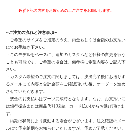
6AAA
必ず下記の内容をお確かめの上ご注文をお願いします。
55,000円(税込)
6AA
55,000円(税込)
~ご注文の流れと注意事項~
6A
・ご希望のサイズをご指定のうえ、内金もしくは全額のお支払い
55,000円(税込)
にてお手続き下さい。
6B
・このモデルをベースに、追加のカスタムなど仕様の変更を行う
55,000円(税込)
ことも可能です。ご希望の場合は、備考欄に希望内容をご記入下
6C
さい。
55,000円(税込)
・カスタム希望のご注文に関しましては、決済完了後にお送りす
6D
るメールにて内容と合計金額をご確認頂いた後、オーダーを進め
55,000円(税込)
させていただきます。
6E
・残金のお支払いはブーツ完成時となります。なお、お支払いに
55,000円(税込)
は銀行振込または商品代引(現金、カード払い)からお選び頂けま
6EE
す。
55,000円(税込)
・納期は状況により変動する場合がございます。注文確認のメー
6EEE
ルにて予定納期をお知らせいたしますが、予めご了承ください。
55,000円(税込)