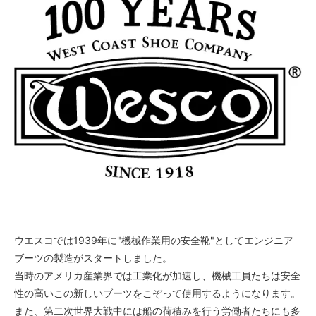
4B
55,000円(税込)
4C
55,000円(税込)
4D
55,000円(税込)
4E
55,000円(税込)
4EE
55,000円(税込)
4EEE
55,000円(税込)
4 1/2A
55,000円(税込)
ウエスコでは1939年に"機械作業用の安全靴"としてエンジニア
ブーツの製造がスタートしました。
4 1/2B
55,000円(税込)
当時のアメリカ産業界では工業化が加速し、機械工員たちは安全
性の高いこの新しいブーツをこぞって使用するようになります。
4 1/2C
55,000円(税込)
また、第二次世界大戦中には船の荷積みを行う労働者たちにも多