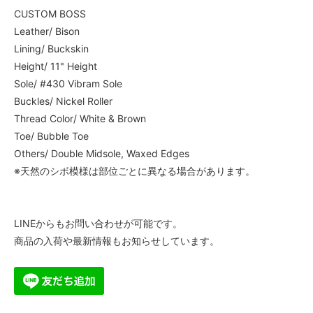
CUSTOM BOSS
5EE
55,000円(税込)
Leather/ Bison
Lining/ Buckskin
5EEE
55,000円(税込)
Height/ 11" Height
Sole/ #430 Vibram Sole
5 1/2A
55,000円(税込)
Buckles/ Nickel Roller
Thread Color/ White & Brown
5 1/2B
55,000円(税込)
Toe/ Bubble Toe
Others/ Double Midsole, Waxed Edges
5 1/2C
55,000円(税込)
※天然のシボ模様は部位ごとに異なる場合があります。
5 1/2D
55,000円(税込)
LINEからもお問い合わせが可能です。
5 1/2E
55,000円(税込)
商品の入荷や最新情報もお知らせしています。
5 1/2EE
55,000円(税込)
5 1/2EEE
55,000円(税込)