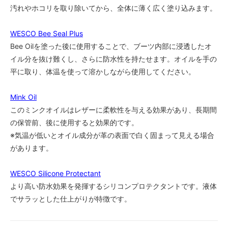
汚れやホコリを取り除いてから、全体に薄く広く塗り込みます。
7 1/2A
55,000円(税込)
WESCO Bee Seal Plus
7 1/2B
Bee Oilを塗った後に使用することで、ブーツ内部に浸透したオ
55,000円(税込)
イル分を抜け難くし、さらに防水性を持たせます。オイルを手の
7 1/2C
平に取り、体温を使って溶かしながら使用してください。
55,000円(税込)
7 1/2D
Mink Oil
55,000円(税込)
このミンクオイルはレザーに柔軟性を与える効果があり、長期間
7 1/2E
の保管前、後に使用すると効果的です。
55,000円(税込)
※気温が低いとオイル成分が革の表面で白く固まって見える場合
7 1/2EE
があります。
55,000円(税込)
7 1/2EEE
55,000円(税込)
WESCO Silicone Protectant
より高い防水効果を発揮するシリコンプロテクタントです。液体
8AAA
55,000円(税込)
でサラッとした仕上がりが特徴です。
8A
55,000円(税込)