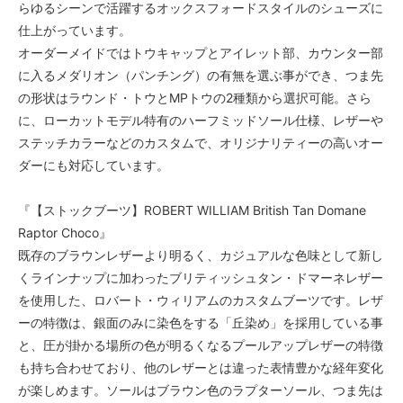
らゆるシーンで活躍するオックスフォードスタイルのシューズに
仕上がっています。
オーダーメイドではトウキャップとアイレット部、カウンター部
に入るメダリオン（パンチング）の有無を選ぶ事ができ、つま先
の形状はラウンド・トウとMPトウの2種類から選択可能。さら
に、ローカットモデル特有のハーフミッドソール仕様、レザーや
ステッチカラーなどのカスタムで、オリジナリティーの高いオー
ダーにも対応しています。
『【ストックブーツ】ROBERT WILLIAM British Tan Domane
Raptor Choco』
既存のブラウンレザーより明るく、カジュアルな色味として新し
くラインナップに加わったブリティッシュタン・ドマーネレザー
を使用した、ロバート・ウィリアムのカスタムブーツです。レザ
ーの特徴は、銀面のみに染色をする「丘染め」を採用している事
と、圧が掛かる場所の色が明るくなるプールアップレザーの特徴
も持ち合わせており、他のレザーとは違った表情豊かな経年変化
が楽しめます。ソールはブラウン色のラプターソール、つま先は