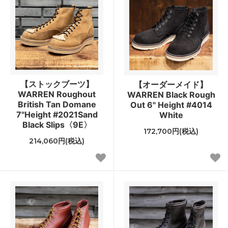
【ストックブーツ】
【オーダーメイド】
WARREN Roughout
WARREN Black Rough
British Tan Domane
Out 6" Height #4014
7"Height #2021Sand
White
Black Slips〈9E〉
172,700円(税込)
214,060円(税込)