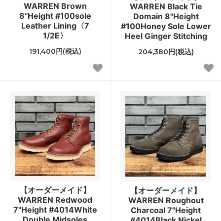
WARREN Brown
WARREN Black Tie
8"Height #100sole
Domain 8"Height
Leather Lining〈7
#100Honey Sole Lower
1/2E〉
Heel Ginger Stitching
191,400円(税込)
204,380円(税込)
【オーダーメイド】
【オーダーメイド】
WARREN Redwood
WARREN Roughout
7"Height #4014White
Charcoal 7"Height
Double Midsoles
#4014Black Nickel