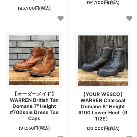
194,700円(税込)
183,700円(税込)
【オーダーメイド】
【YOUR WESCO】
WARREN British Tan
WARREN Charcoal
Domane 7" Height
Domane 8" Height
#700sole Dress Toe
#100 Lower Heel〈9
Caps
1/2E〉
191,950円(税込)
132,000円(税込)