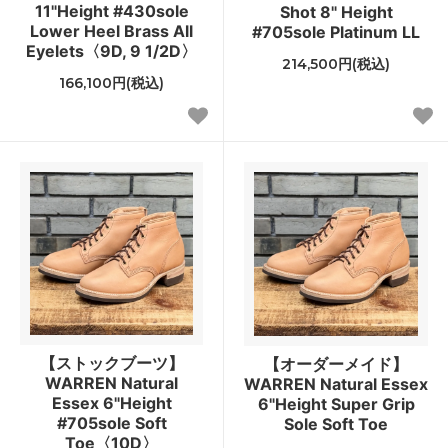
11"Height #430sole
Shot 8" Height
Lower Heel Brass All
#705sole Platinum LL
Eyelets〈9D, 9 1/2D〉
214,500円(税込)
166,100円(税込)
【ストックブーツ】
【オーダーメイド】
WARREN Natural
WARREN Natural Essex
Essex 6"Height
6"Height Super Grip
#705sole Soft
Sole Soft Toe
Toe〈10D〉