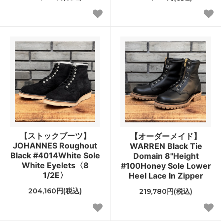
【ストックブーツ】
【オーダーメイド】
JOHANNES Roughout
WARREN Black Tie
Black #4014White Sole
Domain 8"Height
White Eyelets〈8
#100Honey Sole Lower
1/2E〉
Heel Lace In Zipper
204,160円(税込)
219,780円(税込)